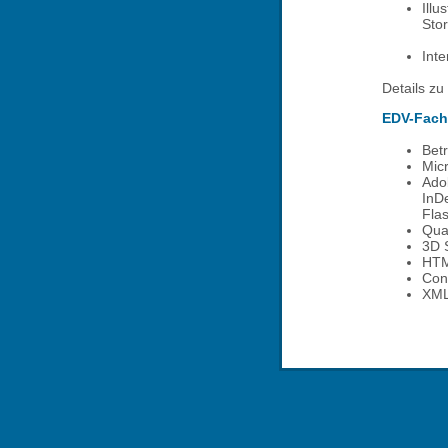
Illu
Sto
Int
Details zu
EDV-Fach
Bet
Micr
Adob
InDe
Flas
Qua
3D 
HTM
Con
XML