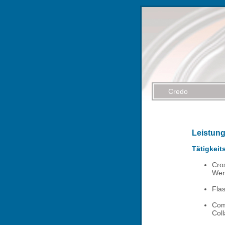
Credo
Leistun
Tätigkeit
Cro
Wer
Fla
Com
Col