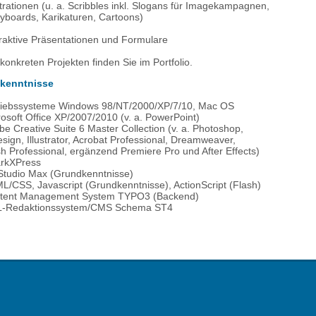
strationen (u. a. Scribbles inkl. Slogans für Imagekampagnen,
ryboards, Karikaturen, Cartoons)
eraktive Präsentationen und Formulare
 konkreten Projekten finden Sie im Portfolio.
kenntnisse
riebssysteme Windows 98/NT/2000/XP/7/10, Mac OS
osoft Office XP/2007/2010 (v. a. PowerPoint)
e Creative Suite 6 Master Collection (v. a. Photoshop,
sign, Illustrator, Acrobat Professional, Dreamweaver,
h Professional, ergänzend Premiere Pro und After Effects)
rkXPress
Studio Max (Grundkenntnisse)
L/CSS, Javascript (Grundkenntnisse), ActionScript (Flash)
tent Management System TYPO3 (Backend)
-Redaktionssystem/CMS Schema ST4